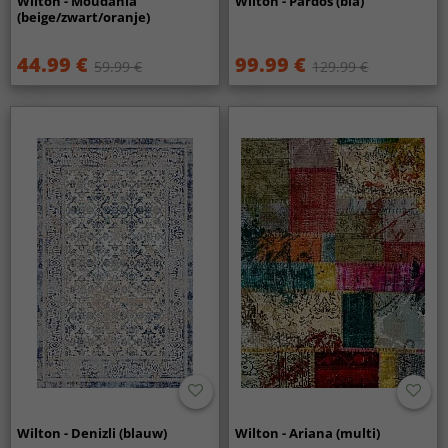
Wilton - Moudania
Wilton - Pardos (blå)
(beige/zwart/oranje)
44.99 €
99.99 €
59.99 €
129.99 €
Wilton - Denizli (blauw)
Wilton - Ariana (multi)