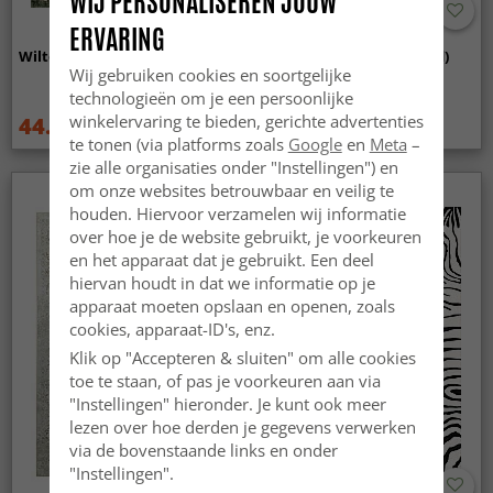
WIJ PERSONALISEREN JOUW
ERVARING
Wilton - Taknis (groen)
Wilton - Elena (beige/goud)
Wij gebruiken cookies en soortgelijke
technologieën om je een persoonlijke
winkelervaring te bieden, gerichte advertenties
44.99 €
44.99 €
59.99 €
59.99 €
te tonen (via platforms zoals
Google
en
Meta
–
zie alle organisaties onder "Instellingen") en
om onze websites betrouwbaar en veilig te
houden. Hiervoor verzamelen wij informatie
over hoe je de website gebruikt, je voorkeuren
en het apparaat dat je gebruikt. Een deel
hiervan houdt in dat we informatie op je
apparaat moeten opslaan en openen, zoals
cookies, apparaat-ID's, enz.
Klik op "Accepteren & sluiten" om alle cookies
toe te staan, of pas je voorkeuren aan via
"Instellingen" hieronder. Je kunt ook meer
lezen over hoe derden je gegevens verwerken
via de bovenstaande links en onder
"Instellingen".