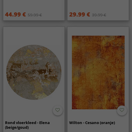
44.99 €
29.99 €
59.99 €
39.99 €
Rond vloerkleed - Elena
Wilton - Cesano (oranje)
(beige/goud)