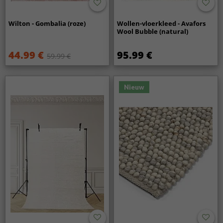
Wilton - Gombalia (roze)
Wollen-vloerkleed - Avafors
Wool Bubble (natural)
44.99 €
95.99 €
59.99 €
Nieuw