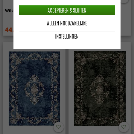
ACCEPTEREN & SLUITEN
Wilton - Mateur (beige)
Wilton - Zebra (zwart/wit)
ALLEEN NOODZAKELIJKE
44.99 €
44.99 €
59.99 €
59.99 €
INSTELLINGEN