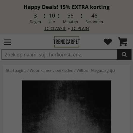
Happy Deals! 15% EXTRA korting
3
10
56
44
Dagen
Uur
Minuten
Seconden
TC CLASSIC
+
TC PLAIN
IN DE WINKELWAGEN GELEGD
Startpagina
/
Woonkamer vloerkleden
/
Wilton - Megara (grijs)