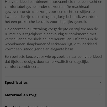
Het vloerkleed combineert duurzaamheid met een zacht en
comfortabel gevoel onder de voeten. De machinaal
geweven constructie zorgt voor een dichte en slijtvaste
kwaliteit die zijn uitstraling langdurig behoudt, waardoor
het een praktische keuze is voor dagelijks gebruik.
De decoratieve uitstraling voegt diepte en stijl toe aan de
ruimte en is tegelijkertijd eenvoudig te combineren met
verschillende meubels en interieurstijlen. Of het nu in de
woonkamer, slaapkamer of eetkamer ligt, dit vloerkleed
vormt een uitnodigende en elegante basis.
Een perfecte keuze voor wie op zoek is naar een vloerkleed
dat tijdloos design, duurzame kwaliteit en dagelijks
comfort combineert.
Specificaties
Artno:
BREMEN.SK11302.801.DT75222.101-3
Materiaal en zorg
Gebruik
Binnen
MATERIAAL