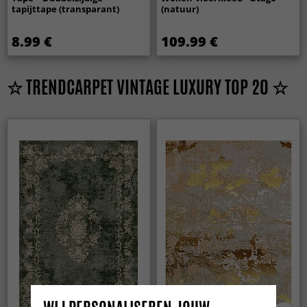
tapijttape (transparant)
(natuur)
8.99 €
109.99 €
☆ TRENDCARPET VINTAGE LUXURY TOP 20 ☆