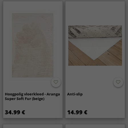
Passen Wilton-vloerkleden in verschillende
interieurstijlen?
Ja, Wilton-vloerkleden zijn verkrijgbaar in veel patronen en
kleuren en passen zowel in moderne woningen als in
klassieke interieurs.
Hoogpolig vloerkleed - Aranga
Anti-slip
Super Soft Fur (beige)
34.99 €
14.99 €