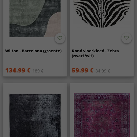
Wilton - Barcelona (groente)
Rond vloerkleed - Zebra
(zwart/wit)
134.99 €
59.99 €
189 €
84.99 €