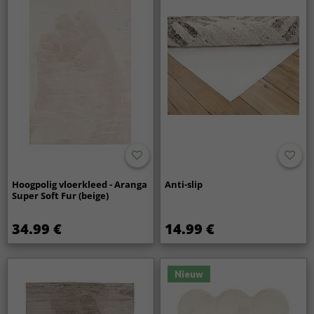
Hoogpolig vloerkleed - Aranga
Anti-slip
Super Soft Fur (beige)
34.99 €
14.99 €
Nieuw