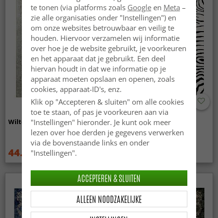
te tonen (via platforms zoals
Google
en
Meta
–
zie alle organisaties onder "Instellingen") en
om onze websites betrouwbaar en veilig te
houden. Hiervoor verzamelen wij informatie
over hoe je de website gebruikt, je voorkeuren
en het apparaat dat je gebruikt. Een deel
hiervan houdt in dat we informatie op je
apparaat moeten opslaan en openen, zoals
cookies, apparaat-ID's, enz.
Klik op "Accepteren & sluiten" om alle cookies
toe te staan, of pas je voorkeuren aan via
Wilton - Mateur (beige)
Wilton - Zebra (zwart/wit)
"Instellingen" hieronder. Je kunt ook meer
lezen over hoe derden je gegevens verwerken
via de bovenstaande links en onder
44.99 €
44.99 €
"Instellingen".
59.99 €
59.99 €
ACCEPTEREN & SLUITEN
ALLEEN NOODZAKELIJKE