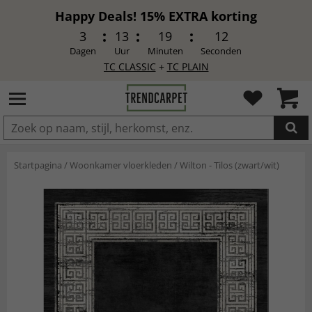
Happy Deals! 15% EXTRA korting
3
13
19
10
Dagen
Uur
Minuten
Seconden
TC CLASSIC
+
TC PLAIN
IN DE WINKELWAGEN GELEGD
Startpagina
/
Woonkamer vloerkleden
/
Wilton - Tilos (zwart/wit)