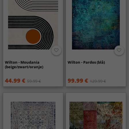
Wilton - Moudania
Wilton - Pardos (blå)
(beige/zwart/oranje)
44.99 €
99.99 €
59.99 €
129.99 €