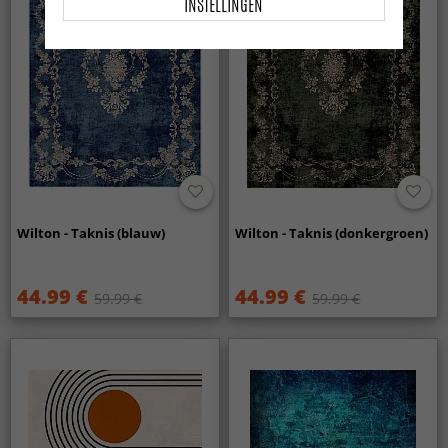
INSTELLINGEN
Wilton - Taknis (blauw)
Wilton - Taknis (donkergroen)
44.99 €
44.99 €
59.99 €
59.99 €