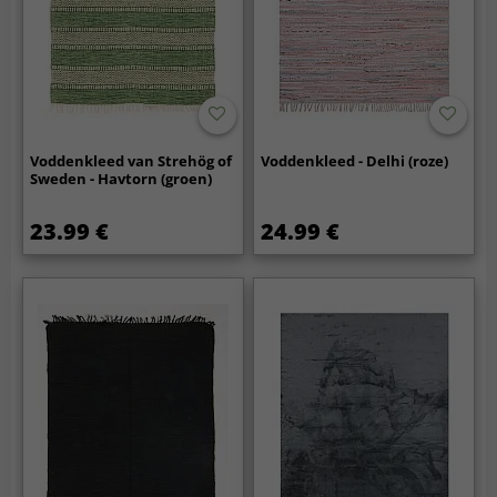
Voddenkleed van Strehög of
Voddenkleed - Delhi (roze)
Sweden - Havtorn (groen)
23.99 €
24.99 €