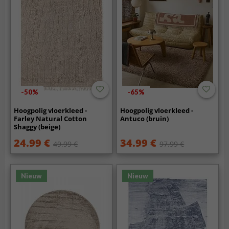
-50%
-65%
Hoogpolig vloerkleed -
Hoogpolig vloerkleed -
Farley Natural Cotton
Antuco (bruin)
Shaggy (beige)
24.99 €
34.99 €
49.99 €
97.99 €
Nieuw
Nieuw