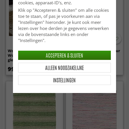
cookies, apparaat-ID's, enz.
Klik op "Accepteren & sluiten" om alle cookies
toe te staan, of pas je voorkeuren aan via
"Instellingen" hieronder. Je kunt ook meer
lezen over hoe derden je gegevens verwerken
via de bovenstaande links en onder
"Instellingen".
Wollen-vloerkleed - Aliste
Viscose-vloerkleed - Jodhpur
ACCEPTEREN & SLUITEN
Wool Shaggy (alabaster
Special Luxury Edition
gleam)
(offwhite)
ALLEEN NOODZAKELIJKE
99.99 €
159 €
199 €
INSTELLINGEN