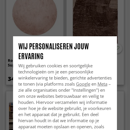
WIJ PERSONALISEREN JOUW
ERVARING
Ronde vloerkleden - Aranga
Hoogpolig vloerkleed -
Super Soft Fur (roze)
Aranga Super Soft Fur
Wij gebruiken cookies en soortgelijke
(donker bruin)
technologieën om je een persoonlijke
34.99 €
34.99 €
winkelervaring te bieden, gerichte advertenties
te tonen (via platforms zoals
Google
en
Meta
–
zie alle organisaties onder "Instellingen") en
om onze websites betrouwbaar en veilig te
houden. Hiervoor verzamelen wij informatie
over hoe je de website gebruikt, je voorkeuren
en het apparaat dat je gebruikt. Een deel
hiervan houdt in dat we informatie op je
apparaat moeten opslaan en openen, zoals