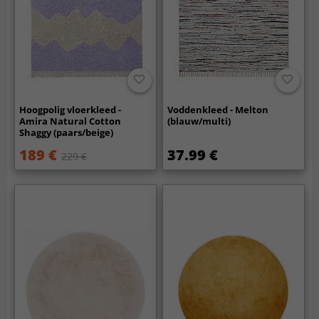
Hoogpolig vloerkleed -
Voddenkleed - Melton
Amira Natural Cotton
(blauw/multi)
Shaggy (paars/beige)
189 €
37.99 €
229 €