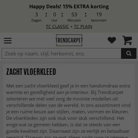
Happy Deals! 15% EXTRA korting
3
0
53
17
Dagen
Uur
Minuten
Seconden
TC CLASSIC
+
TC PLAIN
IN DE WINKELWAGEN GELEGD
ZACHT VLOERKLEED
Met een zacht vloerkleed geef je in een handomdraai extra
warmte en gezelligheid aan je interieur. Bij Trendcarpet
selecteren we met veel zorg de mooiste modellen uit
verschillende delen van de wereld. In ons assortiment vind
je een ruime keuze aan stijlen, maten, vormen en kleuren.
De vloerkleden zijn ook stuk voor stuk verschillend. Het
enige wat ze gemeen hebben, is dat ze steeds van een
goede kwaliteit zijn. Daarnaast zijn ze eerlijk en betaalbaar
geprijsd. Daarom zijn ze niet alleen zacht voor je interieur,