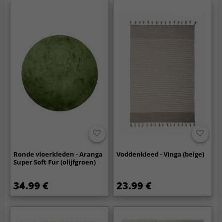
Ronde vloerkleden - Aranga
Voddenkleed - Vinga (beige)
Super Soft Fur (olijfgroen)
34.99 €
23.99 €