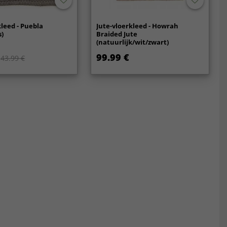
kleed - Puebla
Jute-vloerkleed - Howrah
s)
Braided Jute
(natuurlijk/wit/zwart)
99.99 €
43.99 €