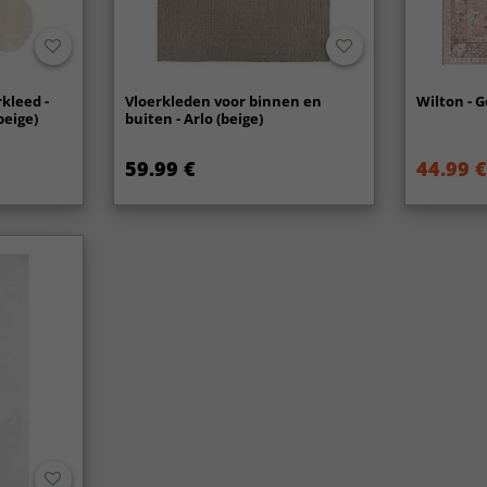
kleed -
Vloerkleden voor binnen en
Wilton - G
beige)
buiten - Arlo (beige)
59.99 €
44.99 €