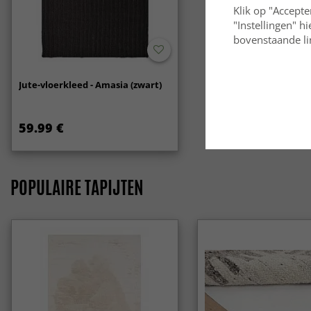
Klik op "Accepte
"Instellingen" h
bovenstaande lin
Jute-vloerkleed - Amasia (zwart)
59.99 €
POPULAIRE TAPIJTEN