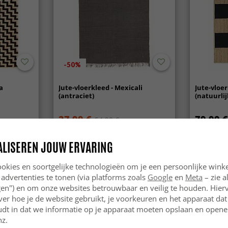
-50%
a
Jute-vloerkleed - Mexicali
Jute-vloe
(antraciet)
(natuurlij
27.99 €
79.99 €
54.99 €
ALISEREN JOUW ERVARING
okies en soortgelijke technologieën om je een persoonlijke winke
 advertenties te tonen (via platforms zoals
Google
en
Meta
– zie a
ngen") en om onze websites betrouwbaar en veilig te houden. Hie
ver hoe je de website gebruikt, je voorkeuren en het apparaat dat 
udt in dat we informatie op je apparaat moeten opslaan en openen
nz.