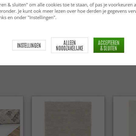
ren & sluiten" om alle cookies toe te staan, of pas je voorkeuren 
ieronder. Je kunt ook meer lezen over hoe derden je gegevens ve
ks en onder "Instellingen".
ALLEEN
ACCEPTEREN
INSTELLINGEN
NOODZAKELIJKE
& SLUITEN