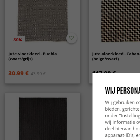
-30%
Jute-vloerkleed - Puebla
Jute-vloerkleed - Caban
(zwart/grijs)
(beige/zwart)
30.99 €
117.99 €
43.99 €
WIJ PERSON
Wij gebruiken co
bieden, gerichte
onder "Instelli
wij informatie o
deel hiervan ho
apparaat-ID's, e