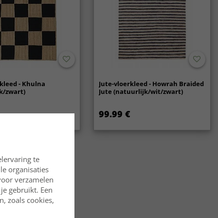
rkleed - Khulna
Jute-vloerkleed - Howrah Braided
k/zwart)
Jute (natuurlijk/wit/zwart)
99.99 €
lervaring te
lle organisaties
rvoor verzamelen
je gebruikt. Een
, zoals cookies,