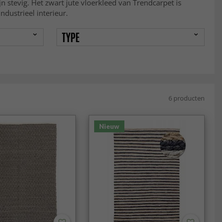
jn stevig. Het zwart jute vloerkleed van Trendcarpet is
dustrieel interieur.
TYPE
6 producten
Nieuw