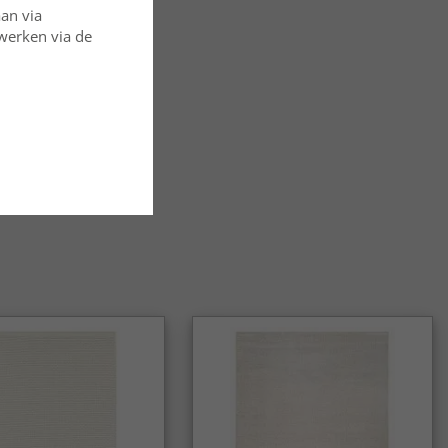
aan via
rwerken via de