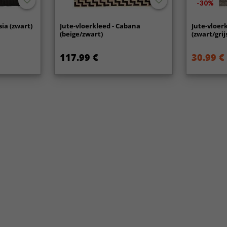
-30%
sia (zwart)
Jute-vloerkleed - Cabana
Jute-vloer
(beige/zwart)
(zwart/grij
117.99 €
30.99 €