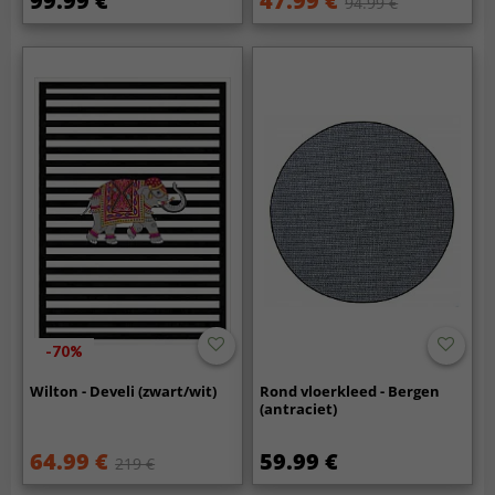
99.99 €
47.99 €
94.99 €
-70%
Wilton - Develi (zwart/wit)
Rond vloerkleed - Bergen
(antraciet)
64.99 €
59.99 €
219 €