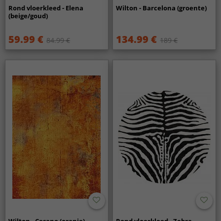
Rond vloerkleed - Elena
Wilton - Barcelona (groente)
(beige/goud)
59.99 €
134.99 €
84.99 €
189 €
Wilton - Cesano (oranje)
Rond vloerkleed - Zebra