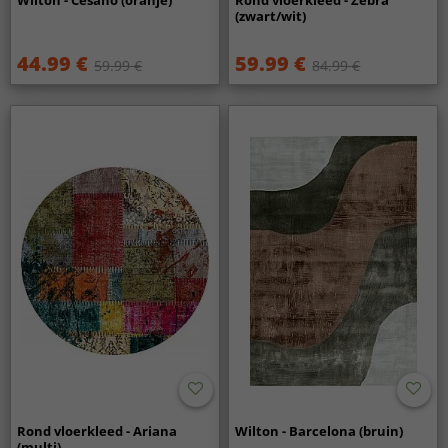
(zwart/wit)
44.99 €
59.99 €
59.99 €
84.99 €
Rond vloerkleed - Ariana
Wilton - Barcelona (bruin)
(multi)