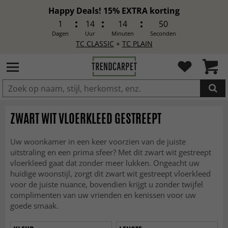
Happy Deals! 15% EXTRA korting
1
14
14
48
Dagen
Uur
Minuten
Seconden
TC CLASSIC
+
TC PLAIN
IN DE WINKELWAGEN GELEGD
ZWART WIT VLOERKLEED GESTREEPT
Uw woonkamer in een keer voorzien van de juiste
uitstraling en een prima sfeer? Met dit zwart wit gestreept
vloerkleed gaat dat zonder meer lukken. Ongeacht uw
huidige woonstijl, zorgt dit zwart wit gestreept vloerkleed
voor de juiste nuance, bovendien krijgt u zonder twijfel
complimenten van uw vrienden en kenissen voor uw
goede smaak.