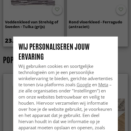
Voddenkleed van Strehög of
Rond vloerkleed - Ferragudo
Sweden - Tulka (grijs)
(antraciet)
23.99 €
59.99 €
WIJ PERSONALISEREN JOUW
ERVARING
POPULAIRE TAPIJTEN
Wij gebruiken cookies en soortgelijke
technologieën om je een persoonlijke
winkelervaring te bieden, gerichte advertenties
te tonen (via platforms zoals
Google
en
Meta
–
zie alle organisaties onder "Instellingen") en
om onze websites betrouwbaar en veilig te
houden. Hiervoor verzamelen wij informatie
over hoe je de website gebruikt, je voorkeuren
en het apparaat dat je gebruikt. Een deel
hiervan houdt in dat we informatie op je
apparaat moeten opslaan en openen, zoals