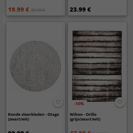
19.99 €
23.99 €
39.99 €
-50%
Ronde vloerkleden - Otago
Wilton - Orillo
(zwart/wit)
(grijs/zwart/wit)