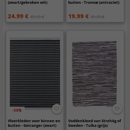
(zwart/gebroken wit)
buiten - Tromsø (antraciet)
24.99 €
19.99 €
49.99 €
39.99 €
-50%
Vloerkleden voor binnen en
Voddenkleed van Strehög of
buiten - Geiranger (zwart)
Sweden - Tulka (grijs)