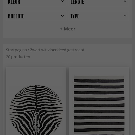
KLEUR
LENGTE
BREEDTE
TYPE
+ Meer
Startpagina
/
Zwart wit vloerkleed gestreept
20 producten