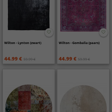
Wilton - Lynton (zwart)
Wilton - Gombalia (paars)
44.99 €
44.99 €
59.99 €
59.99 €