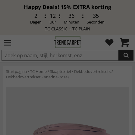
Happy Deals! 15% EXTRA korting
2
12
36
33
Dagen
Uur
Minuten
Seconden
TC CLASSIC
+
TC PLAIN
IN DE WINKELWAGEN GELEGD
Startpagina
/
TC Home
/
Slaaptextiel
/
Dekbedovertreksets
/
Dekbedovertrekset - Ariadne (roze)