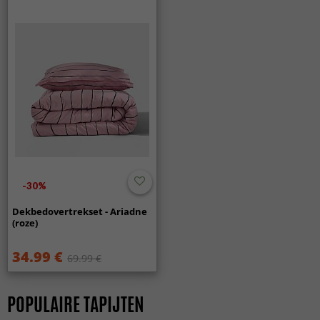
zowel het milieu als hun lokale gemeenschappen ten
goede komt.
-30%
Dekbedovertrekset - Ariadne
(roze)
34.99 €
69.99 €
POPULAIRE TAPIJTEN