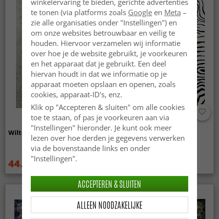
winkelervaring te bieden, gerichte advertenties
te tonen (via platforms zoals
Google
en
Meta
–
zie alle organisaties onder "Instellingen") en
om onze websites betrouwbaar en veilig te
houden. Hiervoor verzamelen wij informatie
over hoe je de website gebruikt, je voorkeuren
en het apparaat dat je gebruikt. Een deel
hiervan houdt in dat we informatie op je
apparaat moeten opslaan en openen, zoals
cookies, apparaat-ID's, enz.
Klik op "Accepteren & sluiten" om alle cookies
toe te staan, of pas je voorkeuren aan via
"Instellingen" hieronder. Je kunt ook meer
Wilton - Mateur (beige)
Wilton - Zebra (zwart/wit)
lezen over hoe derden je gegevens verwerken
via de bovenstaande links en onder
"Instellingen".
44.99 €
44.99 €
59.99 €
59.99 €
ACCEPTEREN & SLUITEN
ALLEEN NOODZAKELIJKE