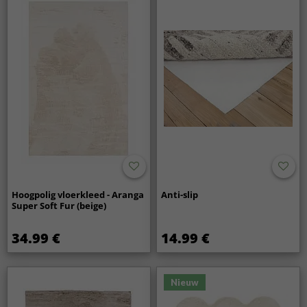
Hoogpolig vloerkleed - Aranga
Anti-slip
Super Soft Fur (beige)
34.99 €
14.99 €
Nieuw