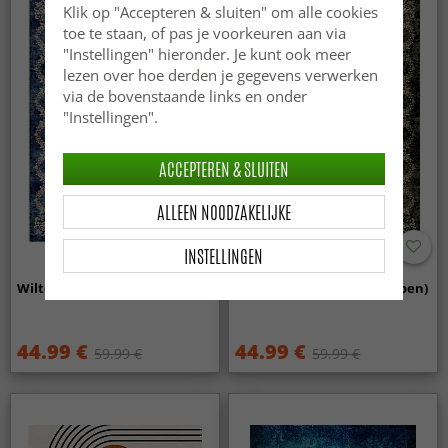
Klik op "Accepteren & sluiten" om alle cookies
toe te staan, of pas je voorkeuren aan via
"Instellingen" hieronder. Je kunt ook meer
lezen over hoe derden je gegevens verwerken
via de bovenstaande links en onder
"Instellingen".
ACCEPTEREN & SLUITEN
ALLEEN NOODZAKELIJKE
INSTELLINGEN
Wilton - Taknis (blauw)
Wilton - Taknis (donkergroen)
44.99 €
44.99 €
59.99 €
59.99 €