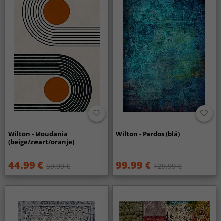
Wilton - Moudania
Wilton - Pardos (blå)
(beige/zwart/oranje)
44.99 €
99.99 €
59.99 €
129.99 €