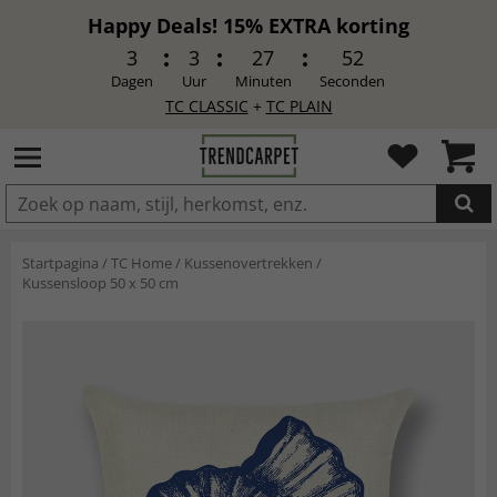
Happy Deals! 15% EXTRA korting
3
3
27
50
Dagen
Uur
Minuten
Seconden
TC CLASSIC
+
TC PLAIN
IN DE WINKELWAGEN GELEGD
Startpagina
/
TC Home
/
Kussenovertrekken
/
Kussensloop 50 x 50 cm