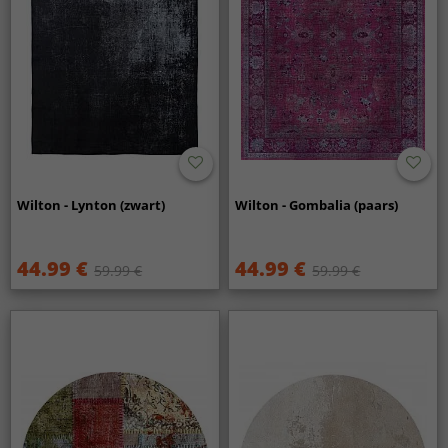
Wilton - Lynton (zwart)
Wilton - Gombalia (paars)
44.99 €
44.99 €
59.99 €
59.99 €