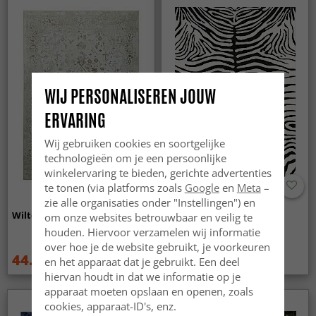
WIJ PERSONALISEREN JOUW
ERVARING
Wij gebruiken cookies en soortgelijke
technologieën om je een persoonlijke
winkelervaring te bieden, gerichte advertenties
te tonen (via platforms zoals
Google
en
Meta
–
zie alle organisaties onder "Instellingen") en
Wilton - Mateur (beige)
Wilton - Zebra (zwart/wit)
om onze websites betrouwbaar en veilig te
houden. Hiervoor verzamelen wij informatie
over hoe je de website gebruikt, je voorkeuren
44.99 €
44.99 €
59.99 €
59.99 €
en het apparaat dat je gebruikt. Een deel
hiervan houdt in dat we informatie op je
apparaat moeten opslaan en openen, zoals
cookies, apparaat-ID's, enz.