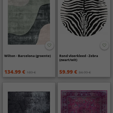
Wilton - Barcelona (groente)
Rond vloerkleed - Zebra
(zwart/wit)
134.99 €
59.99 €
189 €
84.99 €