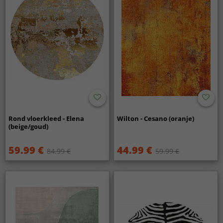
Rond vloerkleed - Elena
Wilton - Cesano (oranje)
(beige/goud)
59.99 €
44.99 €
84.99 €
59.99 €