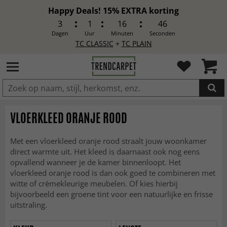
Happy Deals! 15% EXTRA korting
3
1
16
44
Dagen
Uur
Minuten
Seconden
TC CLASSIC
+
TC PLAIN
IN DE WINKELWAGEN GELEGD
VLOERKLEED ORANJE ROOD
Met een vloerkleed oranje rood straalt jouw woonkamer
direct warmte uit. Het kleed is daarnaast ook nog eens
opvallend wanneer je de kamer binnenloopt. Het
vloerkleed oranje rood is dan ook goed te combineren met
witte of crèmekleurige meubelen. Of kies hierbij
bijvoorbeeld een groene tint voor een natuurlijke en frisse
uitstraling.