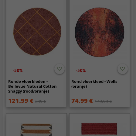
-50%
-50%
Ronde vloerkleden -
Rond vloerkleed - Wells
Bellevue Natural Cotton
(oranje)
Shaggy (rood/oranje)
121.99 €
74.99 €
249 €
149.99 €