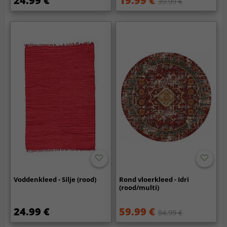
24.99 €
19.99 €
39.99 €
Voddenkleed - Silje (rood)
Rond vloerkleed - Idri
(rood/multi)
24.99 €
59.99 €
84.99 €