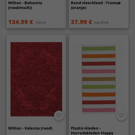
Wilton - Bohemia
Rond vloerkleed - Tromsø
(rood/multi)
(oranje)
134.99 €
37.99 €
189 €
54.99 €
Wilton - Valenza (rood)
Plastic-kleden -
Horredskleden Happy