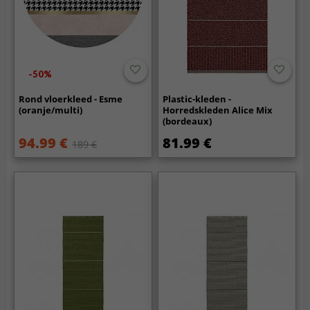
-50%
Rond vloerkleed - Esme
Plastic-kleden -
(oranje/multi)
Horredskleden Alice Mix
(bordeaux)
94.99 €
81.99 €
189 €