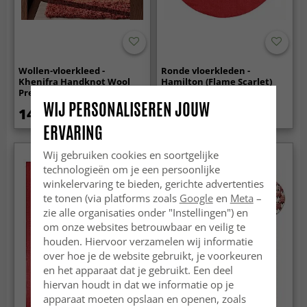
Wollen-vloerkleed -
Ronde vloerkleden -
Khenifra Handknot Wool
Hamilton (Flame Scarlet)
Premium (oranje/rood)
WIJ PERSONALISEREN JOUW
149.99 €
54.99 €
ERVARING
Wij gebruiken cookies en soortgelijke
Nieuw
technologieën om je een persoonlijke
winkelervaring te bieden, gerichte advertenties
te tonen (via platforms zoals
Google
en
Meta
–
zie alle organisaties onder "Instellingen") en
om onze websites betrouwbaar en veilig te
houden. Hiervoor verzamelen wij informatie
over hoe je de website gebruikt, je voorkeuren
en het apparaat dat je gebruikt. Een deel
hiervan houdt in dat we informatie op je
apparaat moeten opslaan en openen, zoals