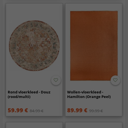
Rond vloerkleed - Douz
Wollen-vloerkleed -
(rood/multi)
Hamilton (Orange Peel)
59.99 €
89.99 €
84.99 €
99.99 €