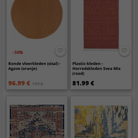
-50%
Ronde vloerkleden (sisal) -
Plastic-kleden -
Agave (oranje)
Horredskleden Svea Mix
(rood)
96.99 €
81.99 €
199 €