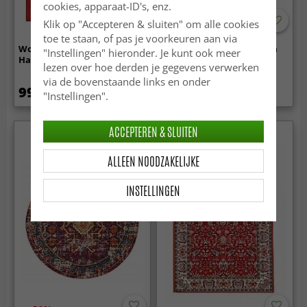
cookies, apparaat-ID's, enz.
Klik op "Accepteren & sluiten" om alle cookies
toe te staan, of pas je voorkeuren aan via
Wollen-vloerkleed -
Wollen-vloerkleed - Ovelia
"Instellingen" hieronder. Je kunt ook meer
Hamilton (Flame Scarlet)
(terracotta/wit)
lezen over hoe derden je gegevens verwerken
via de bovenstaande links en onder
99.99 €
69.99 €
"Instellingen".
ACCEPTEREN & SLUITEN
ALLEEN NOODZAKELIJKE
INSTELLINGEN