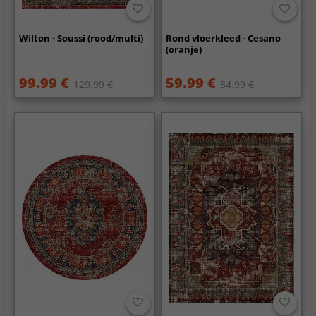
Wilton - Soussi (rood/multi)
Rond vloerkleed - Cesano
(oranje)
99.99 €
59.99 €
129.99 €
84.99 €