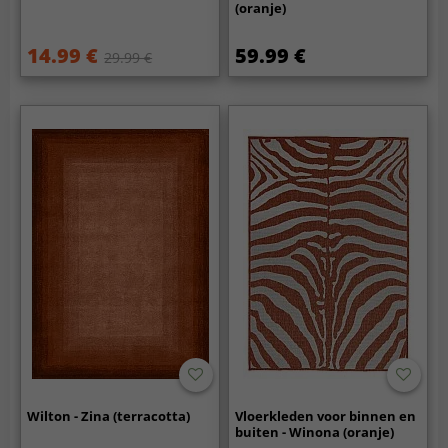
(oranje)
14.99 €
59.99 €
29.99 €
Wilton - Zina (terracotta)
Vloerkleden voor binnen en
buiten - Winona (oranje)