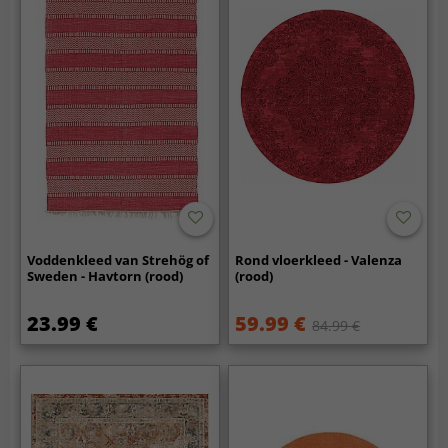
Voddenkleed van Strehög of
Rond vloerkleed - Valenza
Sweden - Havtorn (rood)
(rood)
23.99 €
59.99 €
84.99 €