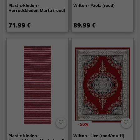
Plastic-kleden -
Wilton - Paola (rood)
Horredskleden Märta (rood)
71.99 €
89.99 €
-50%
Plastic-kleden -
Wilton - Lice (rood/multi)