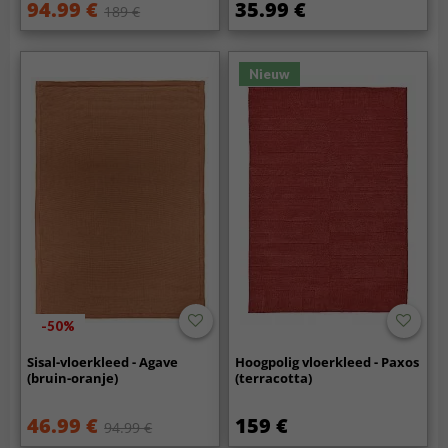
94.99 €
35.99 €
189 €
Nieuw
-50%
Sisal-vloerkleed - Agave
Hoogpolig vloerkleed - Paxos
(bruin-oranje)
(terracotta)
46.99 €
159 €
94.99 €