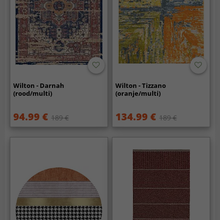
Wilton - Darnah
Wilton - Tizzano
(rood/multi)
(oranje/multi)
94.99 €
134.99 €
189 €
189 €