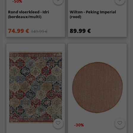
-50%
Rond vloerkleed - Idri
Wilton - Peking Imperial
(bordeaux/multi)
(rood)
74.99 €
89.99 €
149.99 €
-30%