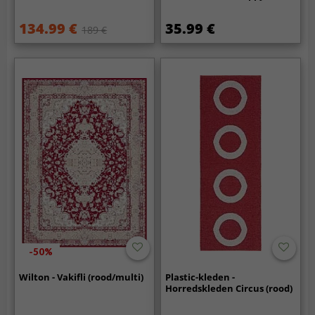
134.99 €
35.99 €
189 €
-50%
Wilton - Vakifli (rood/multi)
Plastic-kleden -
Horredskleden Circus (rood)