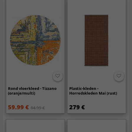
Rond vloerkleed - Tizzano
Plastic-kleden -
(oranje/multi)
Horredskleden Mai (rust)
59.99 €
279 €
84.99 €