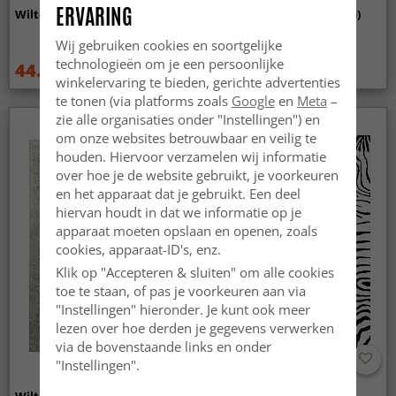
ERVARING
Wilton - Taknis (groen)
Wilton - Elena (beige/goud)
Wij gebruiken cookies en soortgelijke
technologieën om je een persoonlijke
44.99 €
44.99 €
59.99 €
59.99 €
winkelervaring te bieden, gerichte advertenties
te tonen (via platforms zoals
Google
en
Meta
–
zie alle organisaties onder "Instellingen") en
om onze websites betrouwbaar en veilig te
houden. Hiervoor verzamelen wij informatie
over hoe je de website gebruikt, je voorkeuren
en het apparaat dat je gebruikt. Een deel
hiervan houdt in dat we informatie op je
apparaat moeten opslaan en openen, zoals
cookies, apparaat-ID's, enz.
Klik op "Accepteren & sluiten" om alle cookies
toe te staan, of pas je voorkeuren aan via
"Instellingen" hieronder. Je kunt ook meer
lezen over hoe derden je gegevens verwerken
via de bovenstaande links en onder
"Instellingen".
Wilton - Mateur (beige)
Wilton - Zebra (zwart/wit)