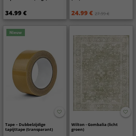
34.99 €
24.99 €
27.99 €
Nieuw
Tape – Dubbelzijdige
Wilton - Gombalia (licht
tapijttape (transparant)
groen)