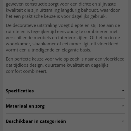
geweven constructie zorgt voor een dichte en slijtvaste
kwaliteit die zijn uitstraling langdurig behoudt, waardoor
het een praktische keuze is voor dagelijks gebruik.
De decoratieve uitstraling voegt diepte en stijl toe aan de
ruimte en is tegelijkertijd eenvoudig te combineren met
verschillende meubels en interieurstijlen. Of het nu in de
woonkamer, slaapkamer of eetkamer ligt, dit vloerkleed
vormt een uitnodigende en elegante basis.
Een perfecte keuze voor wie op zoek is naar een vloerkleed
dat tijdloos design, duurzame kwaliteit en dagelijks
comfort combineert.
Specificaties
Artno:
javis.SK11260.801-1
Materiaal en zorg
Gebruik
Binnen
MATERIAAL
Beschikbaar in categorieën
Polyester
Woonkamer, Slaapkamer, Keuken,
Kamer