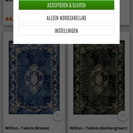
ACCEPTEREN & SLUITEN
ALLEEN NOODZAKELIJKE
44.99 €
44.99 €
59.99 €
59.99 €
INSTELLINGEN
Wilton - Taknis (blauw)
Wilton - Taknis (donkergroen)