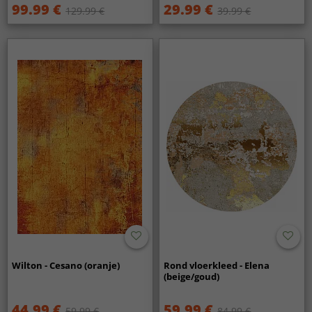
99.99 €
29.99 €
129.99 €
39.99 €
Wilton - Cesano (oranje)
Rond vloerkleed - Elena
(beige/goud)
44.99 €
59.99 €
59.99 €
84.99 €