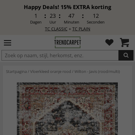
Happy Deals! 15% EXTRA korting
1
23
47
11
Dagen
Uur
Minuten
Seconden
TC CLASSIC
+
TC PLAIN
IN DE WINKELWAGEN GELEGD
Startpagina
/
Vloerkleed oranje rood
/
Wilton - Javis (rood/multi)