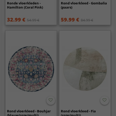
Ronde vloerkleden -
Rond vloerkleed - Gombalia
Hamilton (Coral Pink)
(paars)
32.99 €
59.99 €
54.99 €
84.99 €
Rond vloerkleed - Bouhjar
Rond vloerkleed - Fia
(blauw/roze/multi)
(roze/multi)