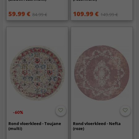
59.99 €
109.99 €
84.99 €
149.99 €
-60%
Rond vloerkleed - Toujane
Rond vloerkleed - Nefta
(multi)
(roze)