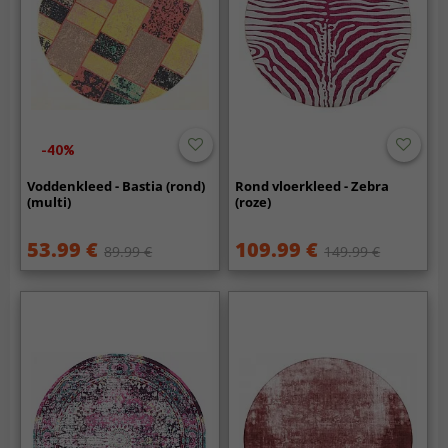
-40%
Voddenkleed - Bastia (rond)
Rond vloerkleed - Zebra
(multi)
(roze)
53.99 €
109.99 €
89.99 €
149.99 €