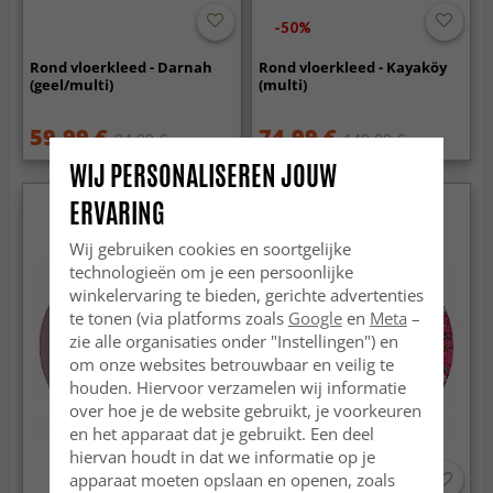
-50%
Rond vloerkleed - Darnah
Rond vloerkleed - Kayaköy
(geel/multi)
(multi)
59.99 €
74.99 €
84.99 €
149.99 €
WIJ PERSONALISEREN JOUW
ERVARING
Wij gebruiken cookies en soortgelijke
technologieën om je een persoonlijke
winkelervaring te bieden, gerichte advertenties
te tonen (via platforms zoals
Google
en
Meta
–
zie alle organisaties onder "Instellingen") en
om onze websites betrouwbaar en veilig te
houden. Hiervoor verzamelen wij informatie
over hoe je de website gebruikt, je voorkeuren
en het apparaat dat je gebruikt. Een deel
hiervan houdt in dat we informatie op je
apparaat moeten opslaan en openen, zoals
-50%