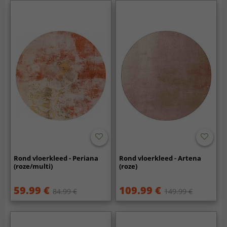
Rond vloerkleed - Periana
Rond vloerkleed - Artena
(roze/multi)
(roze)
59.99 €
109.99 €
84.99 €
149.99 €