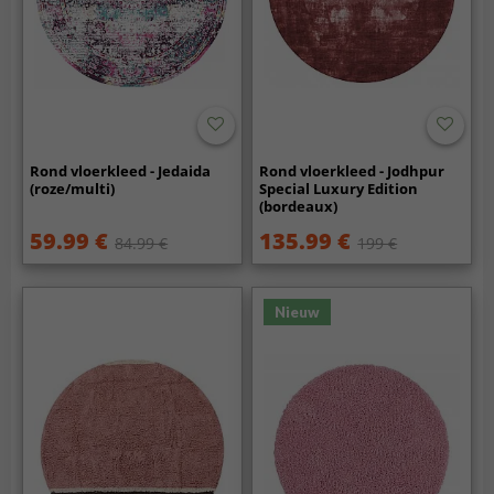
Rond vloerkleed - Jedaida
Rond vloerkleed - Jodhpur
(roze/multi)
Special Luxury Edition
(bordeaux)
59.99 €
135.99 €
84.99 €
199 €
Nieuw