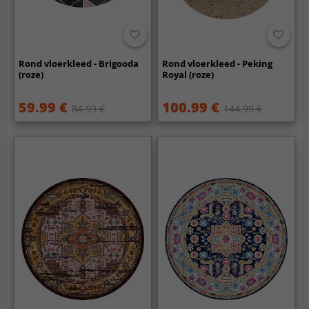
Rond vloerkleed - Brigooda
Rond vloerkleed - Peking
(roze)
Royal (roze)
59.99 €
100.99 €
84.99 €
144.99 €