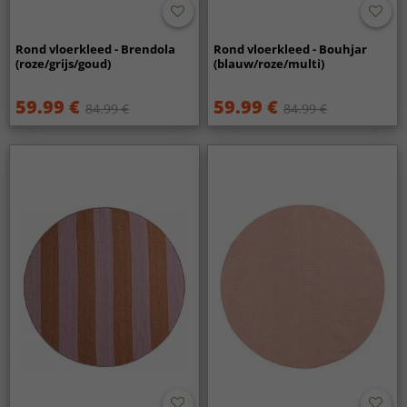
Rond vloerkleed - Brendola
Rond vloerkleed - Bouhjar
(roze/grijs/goud)
(blauw/roze/multi)
59.99 €
59.99 €
84.99 €
84.99 €