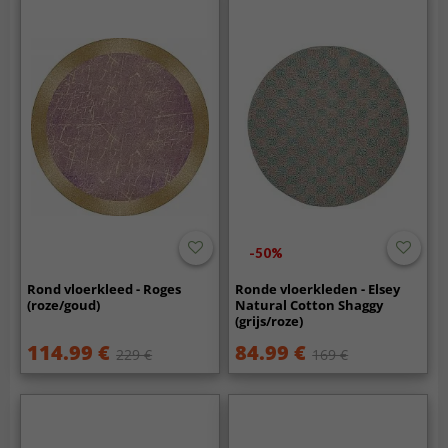
-50%
Rond vloerkleed - Roges
Ronde vloerkleden - Elsey
(roze/goud)
Natural Cotton Shaggy
(grijs/roze)
114.99 €
84.99 €
229 €
169 €