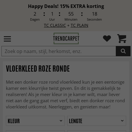
Happy Deals! 15% EXTRA korting
2
1
55
16
Dagen
Uur
Minuten
Seconden
TC CLASSIC
+
TC PLAIN
IN DE WINKELWAGEN GELEGD
VLOERKLEED ROZE RONDE
Met een donker roze rond vloerkleed kun je een eentonige
kamer een kleurrijke twist geven. En dit is gemakkelijk te
realiseren! Als je meer kleur in je kamer wilt, maar liever
niet aan de gang gaat met verf, biedt een donker roze rond
vloerkleed uitkomst. Neerleggen, en genieten maar!
KLEUR
LENGTE