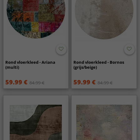
Rond vloerkleed - Ariana
Rond vloerkleed - Bornos
(multi)
(grijs/beige)
59.99 €
59.99 €
84.99 €
84.99 €