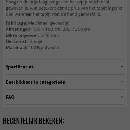
hoog en de prijs laag aangezien het tapijt machinaal
geweven is, wat betekent dat de prijs van het tapijt lager is
dan wanneer het tapijt met de hand gemaakt is.
Fabricage:
Machinaal geknoopt
Afmetingen:
160 x 160 cm, 200 x 200 cm.
Dikte ongeveer:
5-10 mm
Herkomst:
Turkije
Materiaal:
100% polyester.
Specificaties
Artno:
PRAG.SKD11277.801.DT70246.101
Beschikbaar in categorieën
RONDE VLOERKLEDEN
☆ Trendcarpet Vintage
FAQ
Luxury ☆
Zijn Wilton-vloerkleden zacht om op te lopen?
Woonkamer vloerkleden
Roze vloerkleden
Ja, de dichte en zachte pool voelt comfortabel en
RECENTELIJK BEKEKEN:
Paarse vloerkleden
Trendcarpet Wilton Art Line
uitnodigend aan onder de voeten.
SEASON SALE
MODERNE VLOERKLEDEN