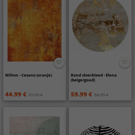
Wilton - Cesano (oranje)
Rond vloerkleed - Elena
(beige/goud)
44.99 €
59.99 €
59.99 €
84.99 €