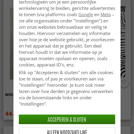
technologieën om je een persoonlijke
winkelervaring te bieden, gerichte advertenties
te tonen (via platforms zoals
Google
en
Meta
–
zie alle organisaties onder "Instellingen") en
om onze websites betrouwbaar en veilig te
houden. Hiervoor verzamelen wij informatie
over hoe je de website gebruikt, je voorkeuren
en het apparaat dat je gebruikt. Een deel
hiervan houdt in dat we informatie op je
apparaat moeten opslaan en openen, zoals
cookies, apparaat-ID's, enz.
Klik op "Accepteren & sluiten" om alle cookies
toe te staan, of pas je voorkeuren aan via
"Instellingen" hieronder. Je kunt ook meer
lezen over hoe derden je gegevens verwerken
Wilton - Mateur (beige)
Wilton - Zebra (zwart/wit)
via de bovenstaande links en onder
"Instellingen".
44.99 €
44.99 €
59.99 €
59.99 €
ACCEPTEREN & SLUITEN
ALLEEN NOODZAKELIJKE