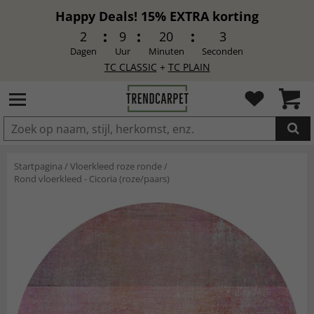
Happy Deals! 15% EXTRA korting
2
9
20
1
Dagen
Uur
Minuten
Seconden
TC CLASSIC
+
TC PLAIN
IN DE WINKELWAGEN GELEGD
Startpagina
/
Vloerkleed roze ronde
/
Rond vloerkleed - Cicoria (roze/paars)