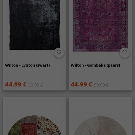
Wilton - Lynton (zwart)
Wilton - Gombalia (paars)
44.99 €
44.99 €
59.99 €
59.99 €