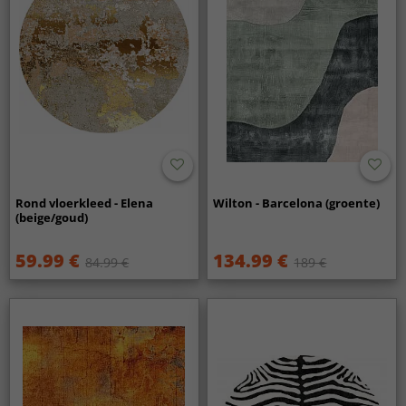
Rond vloerkleed - Elena
Wilton - Barcelona (groente)
(beige/goud)
59.99 €
134.99 €
84.99 €
189 €