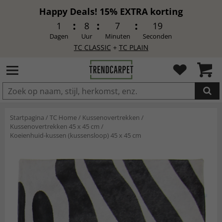
Happy Deals! 15% EXTRA korting
1
8
7
17
Dagen
Uur
Minuten
Seconden
TC CLASSIC
+
TC PLAIN
IN DE WINKELWAGEN GELEGD
Startpagina
/
TC Home
/
Kussenovertrekken
/
Kussenovertrekken 45 x 45 cm
/
Koeienhuid-kussen (kussensloop) 45 x 45 cm