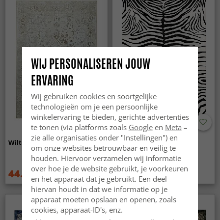
WIJ PERSONALISEREN JOUW
ERVARING
Wij gebruiken cookies en soortgelijke
technologieën om je een persoonlijke
winkelervaring te bieden, gerichte advertenties
te tonen (via platforms zoals
Google
en
Meta
–
zie alle organisaties onder "Instellingen") en
Wilton - Mateur (beige)
Wilton - Zebra (zwart/wit)
om onze websites betrouwbaar en veilig te
houden. Hiervoor verzamelen wij informatie
over hoe je de website gebruikt, je voorkeuren
44.99 €
44.99 €
59.99 €
59.99 €
en het apparaat dat je gebruikt. Een deel
hiervan houdt in dat we informatie op je
apparaat moeten opslaan en openen, zoals
cookies, apparaat-ID's, enz.