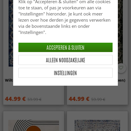
Klik op "Accepteren & sluiten" om alle cookies
toe te staan, of pas je voorkeuren aan via
"Instellingen" hieronder. Je kunt ook meer
lezen over hoe derden je gegevens verwerken
via de bovenstaande links en onder
"Instellingen".
ACCEPTEREN & SLUITEN
ALLEEN NOODZAKELIJKE
INSTELLINGEN
Wilton - Taknis (blauw)
Wilton - Taknis (donkergroen)
44.99 €
44.99 €
59.99 €
59.99 €