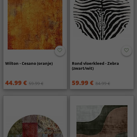
Wilton - Cesano (oranje)
Rond vloerkleed - Zebra
(zwart/wit)
44.99 €
59.99 €
59.99 €
84.99 €