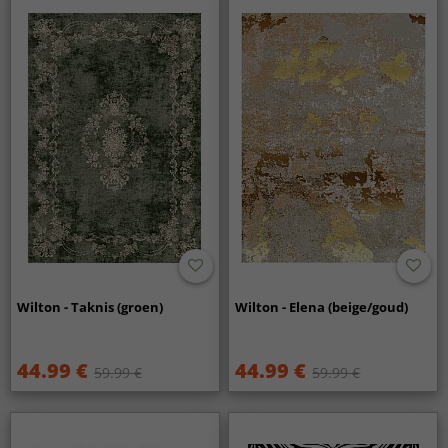
Wilton - Taknis (groen)
Wilton - Elena (beige/goud)
44.99 €
44.99 €
59.99 €
59.99 €