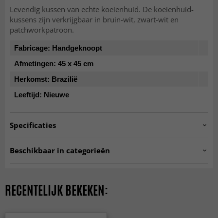
Levendig kussen van echte koeienhuid. De koeienhuid-
kussens zijn verkrijgbaar in bruin-wit, zwart-wit en
patchworkpatroon.
Fabricage:
Handgeknoopt
Afmetingen:
45 x 45 cm
Herkomst:
Brazilië
Leeftijd:
Nieuwe
Specificaties
Artno:
Kohuds_kudde_22x130
Beschikbaar in categorieën
Kussenovertrekken
HOME SALE
RECENTELIJK BEKEKEN: