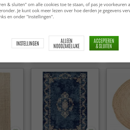
ren & sluiten" om alle cookies toe te staan, of pas je voorkeuren 
ieronder. Je kunt ook meer lezen over hoe derden je gegevens ve
ks en onder "Instellingen".
tago
Wilton - Elena (beige/goud)
Hoogpolig 
Super Soft
ALLEEN
ACCEPTEREN
INSTELLINGEN
NOODZAKELIJKE
& SLUITEN
44.99 €
39.99 €
59.99 €