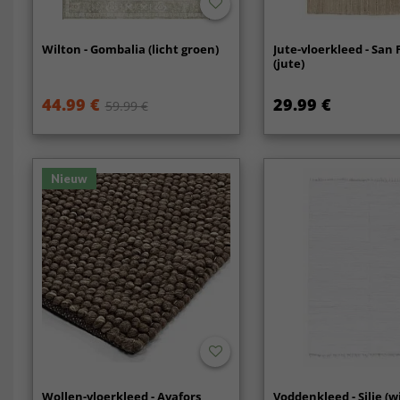
Wilton - Gombalia (licht groen)
Jute-vloerkleed - San 
(jute)
44.99 €
29.99 €
59.99 €
Nieuw
Wollen-vloerkleed - Avafors
Voddenkleed - Silje (w