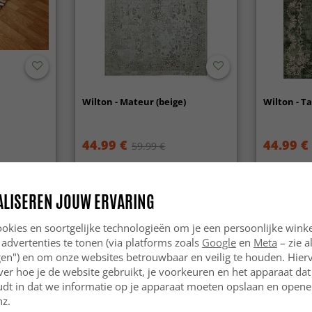
Wilton - Mateur (beige)
Wilton - Ta
44.99 €
44.99 €
59.99 €
ALISEREN JOUW ERVARING
okies en soortgelijke technologieën om je een persoonlijke winke
 advertenties te tonen (via platforms zoals
Google
en
Meta
– zie a
ngen") en om onze websites betrouwbaar en veilig te houden. Hie
ver hoe je de website gebruikt, je voorkeuren en het apparaat dat 
udt in dat we informatie op je apparaat moeten opslaan en openen
nz.