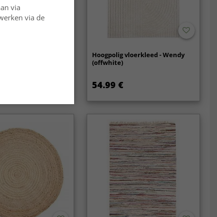
aan via
rwerken via de
vloerkleed - Cloud
Hoogpolig vloerkleed - Wendy
 (offwhite)
(offwhite)
54.99 €