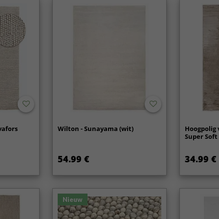
vafors
Wilton - Sunayama (wit)
Hoogpolig 
Super Soft 
54.99 €
34.99 €
Nieuw