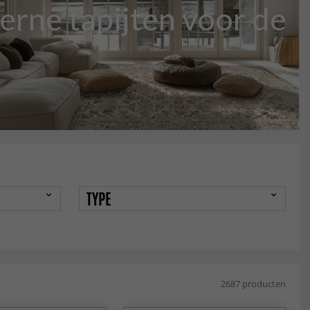
rne tapijten voor de
TYPE
2687 producten