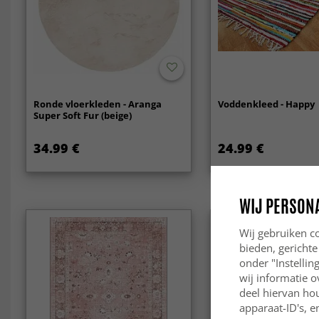
Ronde vloerkleden - Aranga
Voddenkleed - Happy
Super Soft Fur (beige)
34.99 €
24.99 €
WIJ PERSON
Wij gebruiken co
bieden, gerichte
onder "Instelli
wij informatie o
deel hiervan ho
apparaat-ID's, e