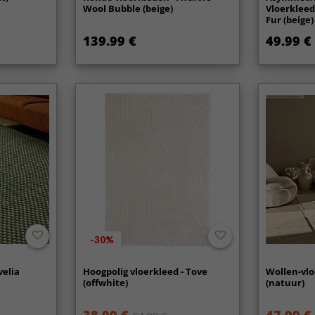
Wool Bubble (beige)
Vloerkleed
Fur (beige)
139.99 €
49.99 €
-30%
velia
Hoogpolig vloerkleed - Tove
Wollen-vlo
(offwhite)
(natuur)
38.99 €
47.99 €