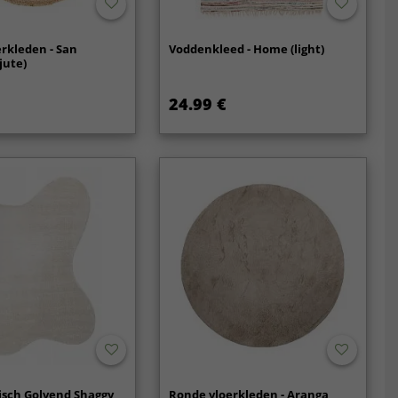
rkleden - San
Voddenkleed - Home (light)
jute)
24.99 €
sch Golvend Shaggy
Ronde vloerkleden - Aranga