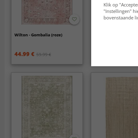
Klik op "Accepte
"Instellingen" h
bovenstaande lin
Wilton - Gombalia (roze)
Wollen-vloerkleed - O
(natuur)
44.99 €
109.99 €
59.99 €