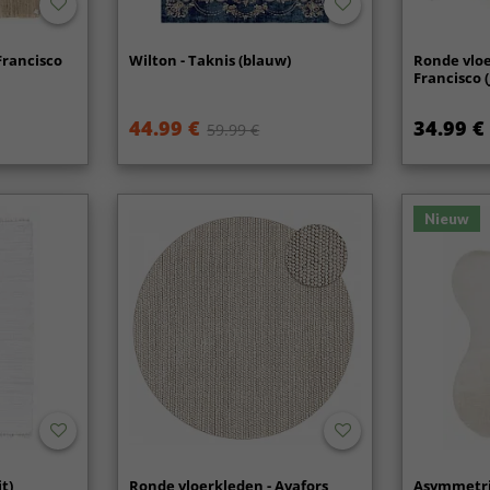
Francisco
Wilton - Taknis (blauw)
Ronde vloe
Francisco (
44.99 €
34.99 €
59.99 €
Nieuw
it)
Ronde vloerkleden - Avafors
Asymmetri