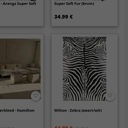
 - Aranga Super Soft
Super Soft Fur (bruin)
34.99 €
erkleed - Hamilton
Wilton - Zebra (zwart/wit)
44.99 €