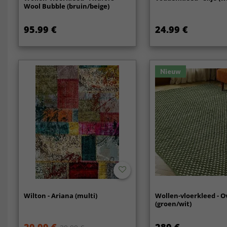
Wool Bubble (bruin/beige)
95.99 €
24.99 €
Nieuw
Wilton - Ariana (multi)
Wollen-vloerkleed - O
(groen/wit)
29.99 €
289 €