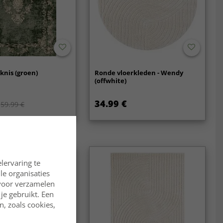
knis (groen)
Ronde vloerkleden - Wendy
(offwhite)
34.99 €
59.99 €
lervaring te
lle organisaties
rvoor verzamelen
je gebruikt. Een
, zoals cookies,